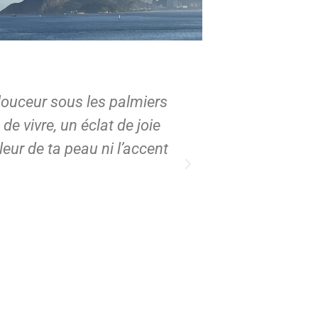
e douceur sous les palmiers
Lorem ipsum dolor
 de vivre, un éclat de joie
leur de ta peau ni l’accent