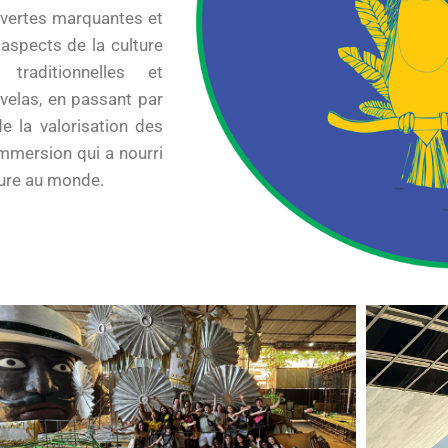
uvertes marquantes et
 aspects de la culture
traditionnelles et
velas, en passant par
de la valorisation des
immersion qui a nourri
ture au monde.