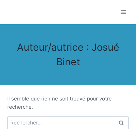
Aller
au
contenu
Auteur/autrice : Josué
Binet
Il semble que rien ne soit trouvé pour votre
recherche.
Rechercher :