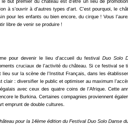
i le but premier du château est d’être un lieu de promoti
n à s’ouvrir à d’autres types d’art. C’est pourquoi, le ch
n pour les enfants ou bien encore, du cirque ! Vous l’aure
r libre de venir se produire !
me pour devenir le lieu d’accueil du festival
Duo Solo 
ents cruciaux de l’activité du château. Si ce festival se ti
lieu sur la scène de l’Institut Français, dans les établis
t clair : diversifier le public et optimiser au maximum l’acc
négalais avec ceux des quatre coins de l’Afrique. Cette an
u encore le Burkina. Certaines compagnies proviennent égal
art emprunt de double cultures.
hâteau pour la 14ème édition du Festival Duo Solo Danse du