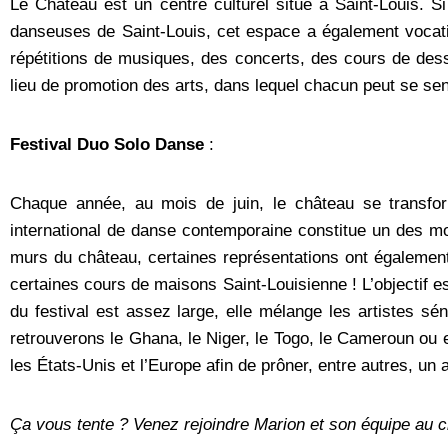
Le Château est un centre culturel situé à Saint-Louis. S
danseuses de Saint-Louis, cet espace a également vocatio
répétitions de musiques, des concerts, des cours de dessi
lieu de promotion des arts, dans lequel chacun peut se senti
Festival Duo Solo Danse
:
Chaque année, au mois de juin, le château se transfor
international de danse contemporaine constitue un des mom
murs du château, certaines représentations ont également 
certaines cours de maisons Saint-Louisienne ! L’objectif es
du festival est assez large, elle mélange les artistes sé
retrouverons le Ghana, le Niger, le Togo, le Cameroun o
les États-Unis et l’Europe afin de prôner, entre autres, un 
Ça vous tente ? Venez rejoindre Marion et son équipe au c