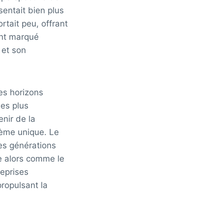
sentait bien plus
ortait peu, offrant
ent marqué
 et son
es horizons
les plus
enir de la
stème unique. Le
des générations
le alors comme le
reprises
ropulsant la