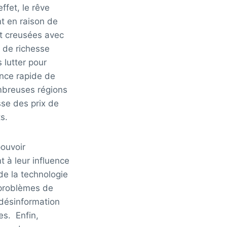
ffet, le rêve
nt en raison de
nt creusées avec
n de richesse
s lutter pour
ance rapide de
ombreuses régions
sse des prix de
s.
ouvoir
 à leur influence
de la technologie
 problèmes de
 désinformation
es. Enfin,