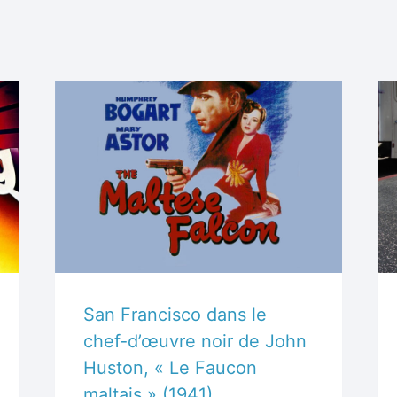
San Francisco dans le
chef-d’œuvre noir de John
Huston, « Le Faucon
maltais » (1941)