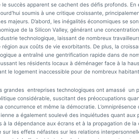
e le succès apparent se cachent des défis profonds. En e
ujourd’hui soumis à une critique croissante, principaleme
mes majeurs. D’abord, les inégalités économiques se so
nomique de la Silicon Valley, générant une concentratio
’industrie technologique, laissant de nombreux travailleur
 région aux coûts de vie exorbitants. De plus, la croiss
ologique a entraîné une gentrification rapide dans de n
oussant les résidents locaux à déménager face à la hau
dant le logement inaccessible pour de nombreux habitant
es grandes entreprises technologiques ont amassé un p
itique considérable, suscitant des préoccupations quant
 la concurrence et même la démocratie. L’omniprésence 
idienne a également soulevé des inquiétudes quant aux
s à la dépendance aux écrans et à la propagation de la
e sur les effets néfastes sur les relations interpersonnell