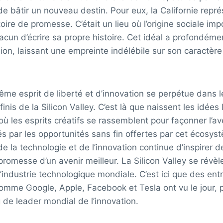
 de bâtir un nouveau destin. Pour eux, la Californie repré
toire de promesse. C’était un lieu où l’origine sociale imp
chacun d’écrire sa propre histoire. Cet idéal a profondém
égion, laissant une empreinte indélébile sur son caractère
ême esprit de liberté et d’innovation se perpétue dans l
inis de la Silicon Valley. C’est là que naissent les idées 
où les esprits créatifs se rassemblent pour façonner l’av
rés par les opportunités sans fin offertes par cet écosy
de la technologie et de l’innovation continue d’inspirer 
promesse d’un avenir meilleur. La Silicon Valley se révè
’industrie technologique mondiale. C’est ici que des ent
mme Google, Apple, Facebook et Tesla ont vu le jour, p
g de leader mondial de l’innovation.