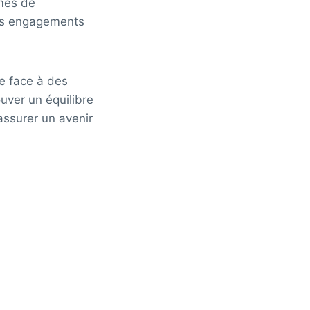
rmes de
les engagements
re face à des
ouver un équilibre
’assurer un avenir