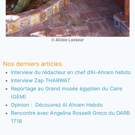
© Alizée Lasseur
Nos derniers articles
Interview du rédacteur en chef d’Al-Ahram hebdo
Interview Zap THARWAT
Reportage au Grand musée égyptien du Caire
(GEM)
Opinion : Découvrez Al Ahram Hebdo
Rencontre avec Angelina Rosselli Greco du DARB
1718