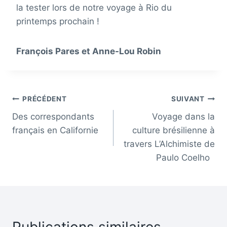
la tester lors de notre voyage à Rio du
printemps prochain !
François Pares et Anne-Lou Robin
Navigation
PRÉCÉDENT
SUIVANT
Des correspondants
Voyage dans la
de
français en Californie
culture brésilienne à
l’article
travers L’Alchimiste de
Paulo Coelho
Publications similaires