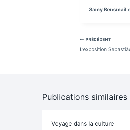
Samy Bensmail et
Navigation
PRÉCÉDENT
L’exposition Sebastiã
de
l’article
Publications similaires
 la
Voyage dans la culture