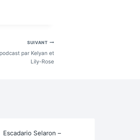
SUIVANT
 podcast par Kelyan et
Lily-Rose
Escadario Selaron –
L’Altinh