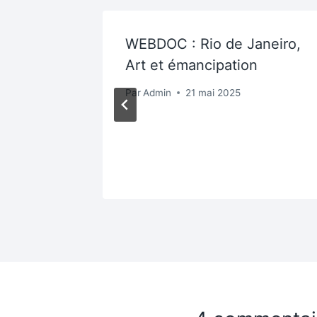
o
WEBDOC : Rio de Janeiro,
n des
Art et émancipation
Par
Admin
21 mai 2025
 2025