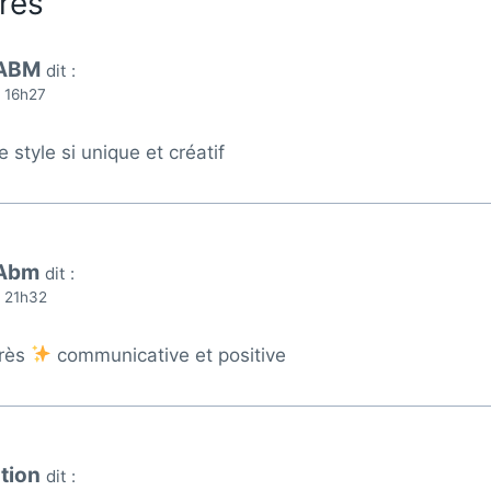
res
 ABM
dit :
à 16h27
 style si unique et créatif
 Abm
dit :
à 21h32
très
communicative et positive
tion
dit :