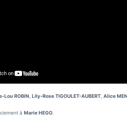
e-Lou ROBIN
,
Lily-Rose TIGOULET-AUBERT
,
Alice ME
ciement à
Marie HEGO
.