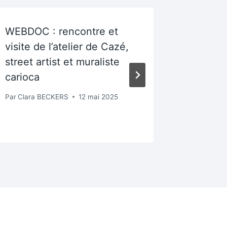
WEBDOC : rencontre et
WEBDOC 
visite de l’atelier de Cazé,
Santiago
street artist et muraliste
program
carioca
Internat
Par
Clara BECKERS
12 mai 2025
Par
Admin