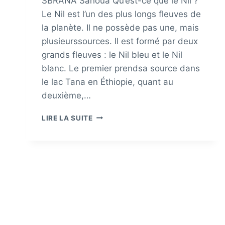
SBRANA Sahoua Qu’est-ce que le Nil ?
Le Nil est l’un des plus longs fleuves de
la planète. Il ne possède pas une, mais
plusieurssources. Il est formé par deux
grands fleuves : le Nil bleu et le Nil
blanc. Le premier prendsa source dans
le lac Tana en Éthiopie, quant au
deuxième,…
LE
LIRE LA SUITE
RÔLE
DU
NIL
POUR
LES
EGYPTIENS