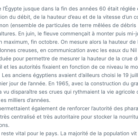
de l’Égypte jusque dans la fin des années 60 était réglée
on du débit, de la hauteur d’eau et de la vitesse d’un c
limon (ensemble de particules de terre mêlées de débris
tures. En juin, le fleuve commençait à monter puis mi-juil
n maximum, fin octobre. On mesure alors la hauteur de l
lonnes creuses, en communication avec les eaux du Nil 
aduée pour permettre de mesurer la hauteur de la crue du
il et les autorités fixaient en fonction de ce niveau le m
Les anciens égyptiens avaient d’ailleurs choisi le 19 juil
mier jour de l’année. En 1965, avec la construction du g
a vu disparaître ses crues qui rythmaient la vie agricole
es milliers d’années.
ermettaient également de renforcer l’autorité des pharaon
rès centralisé et très autoritaire pour stocker la nourri
ons.
l reste vital pour le pays. La majorité de la population vi