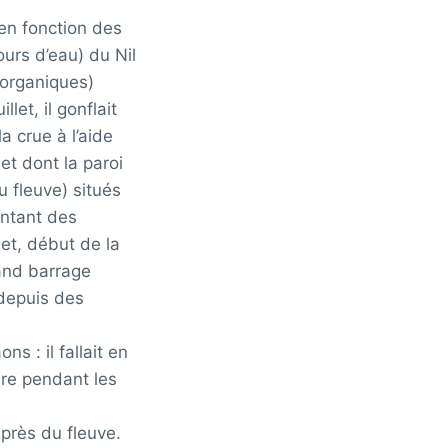
 en fonction des
ours d’eau) du Nil
 organiques)
let, il gonflait
a crue à l’aide
et dont la paroi
 fleuve) situés
ontant des
let, début de la
rand barrage
 depuis des
s : il fallait en
ture pendant les
t près du fleuve.