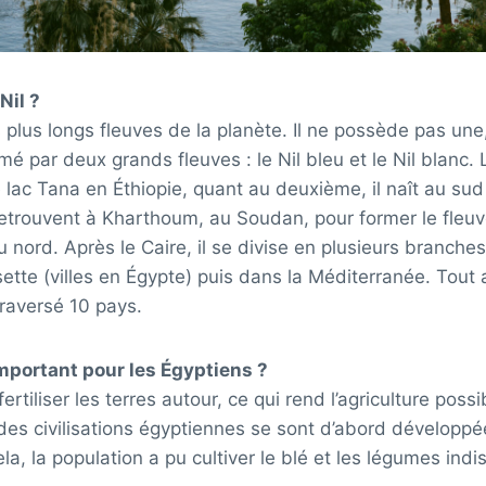
Nil ?
s plus longs fleuves de la planète. Il ne possède pas une
rmé par deux grands fleuves : le Nil bleu et le Nil blanc
 lac Tana en Éthiopie, quant au deuxième, il naît au su
etrouvent à Kharthoum, au Soudan, pour former le fleuv
 nord. Après le Caire, il se divise en plusieurs branches
ette (villes en Égypte) puis dans la Méditerranée. Tout 
traversé 10 pays.
important pour les Égyptiens ?
ertiliser les terres autour, ce qui rend l’agriculture possi
des civilisations égyptiennes se sont d’abord développ
ela, la population a pu cultiver le blé et les légumes ind