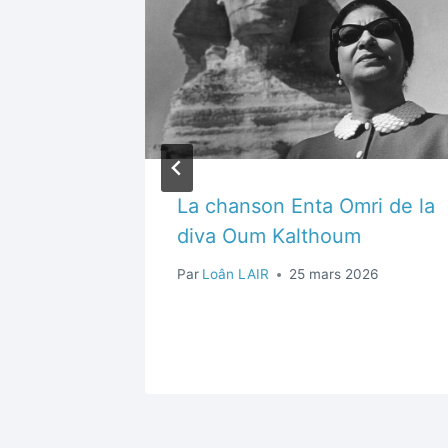
ar
La chanson Enta Omri de la
diva Oum Kalthoum
rs 2026
Par
Loân LAIR
25 mars 2026