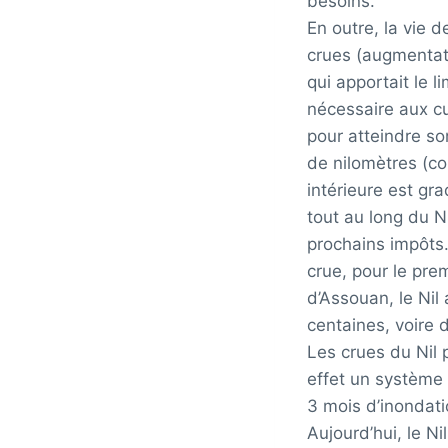
besoins.
En outre, la vie 
crues (augmentati
qui apportait le 
nécessaire aux cul
pour atteindre so
de nilomètres (co
intérieure est gr
tout au long du N
prochains impôts. 
crue, pour le pre
d’Assouan, le Nil 
centaines, voire d
Les crues du Nil p
effet un système t
3 mois d’inondati
Aujourd’hui, le Ni